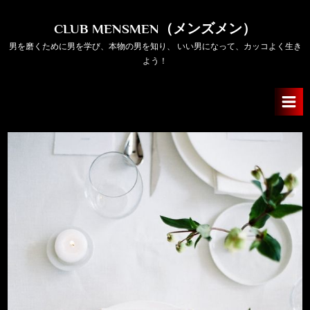
Skip
to
CLUB MENSMEN（メンズメン）
content
男を磨くために男を学び、本物の男を知り、 いい男になって、カッコよく生き
よう！