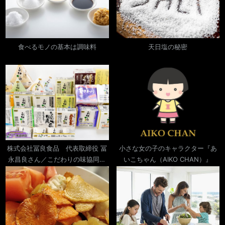
s
t
ー
P
:
o
シ
s
食べるモノの基本は調味料
天日塩の秘密
ョ
t
:
ン
株式会社冨良食品 代表取締役 冨
小さな女の子のキャラクター『あ
永昌良さん／こだわりの味協同組
いこちゃん（AIKO CHAN）』
合 理事長