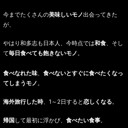
今までたくさんの
美味しいモノ
出会ってきた
が、
やはり和多志も日本人、今時点では
和食
、そし
て
毎日食べても飽きないモノ
。
食べなれた味
、
食べないとすぐに食べたくなっ
てしまうモノ
。
海外旅行した時
、1～2日すると
恋しくなる
。
帰国
して最初に浮かび、
食べたい食事
。