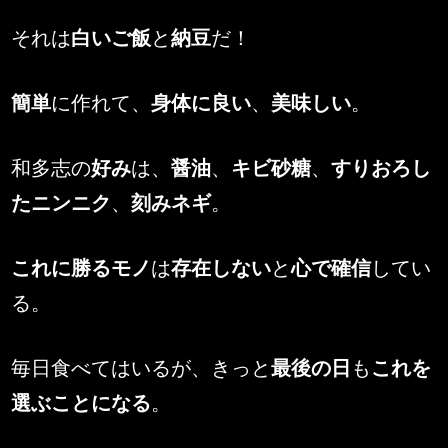
それは
白いご飯
と
納豆
だ！
簡単
に作れて、
身体に良い
、
美味しい
。
和多志の
好み
は、
醤油
、
キビ砂糖
、
すりおろし
たニンニク
、
刻みネギ
。
これに勝るモノ
は
存在しない
と
心で確信
してい
る。
毎日食べてはいるが、きっと
最後の日
も
これを
選ぶことになる
。