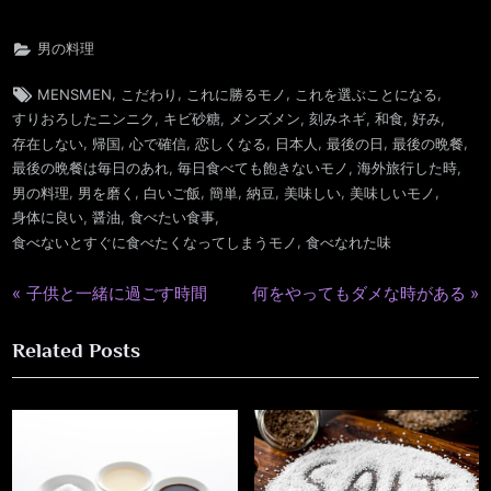
男の料理
Tags:
,
,
,
,
MENSMEN
こだわり
これに勝るモノ
これを選ぶことになる
,
,
,
,
,
,
すりおろしたニンニク
キビ砂糖
メンズメン
刻みネギ
和食
好み
,
,
,
,
,
,
,
存在しない
帰国
心で確信
恋しくなる
日本人
最後の日
最後の晩餐
,
,
,
最後の晩餐は毎日のあれ
毎日食べても飽きないモノ
海外旅行した時
,
,
,
,
,
,
,
男の料理
男を磨く
白いご飯
簡単
納豆
美味しい
美味しいモノ
,
,
,
身体に良い
醤油
食べたい食事
,
食べないとすぐに食べたくなってしまうモノ
食べなれた味
P
N
子供と一緒に過ごす時間
何をやってもダメな時がある
投
r
e
稿
Related Posts
e
x
v
t
ナ
i
P
ビ
o
o
u
s
ゲ