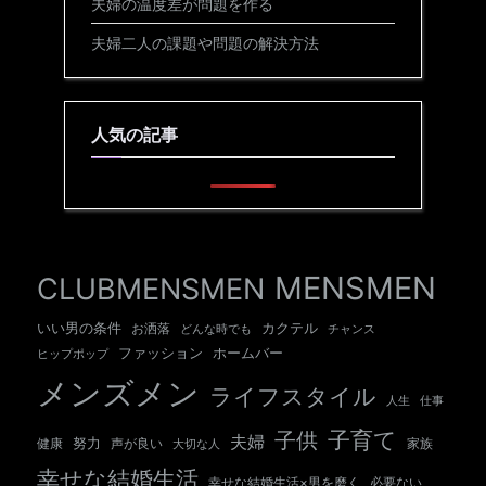
夫婦の温度差が問題を作る
夫婦二人の課題や問題の解決方法
人気の記事
MENSMEN
CLUBMENSMEN
いい男の条件
カクテル
お洒落
チャンス
どんな時でも
ホームバー
ファッション
ヒップポップ
メンズメン
ライフスタイル
人生
仕事
子育て
子供
夫婦
努力
健康
声が良い
大切な人
家族
幸せな結婚生活
幸せな結婚生活×男を磨く
必要ない