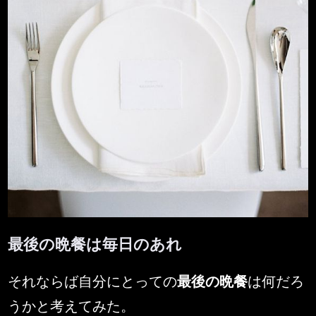
最後の晩餐は毎日のあれ
By
Posted
MENSMEN
2026年5月24日
それならば自分にとっての
最後の晩餐
は何だろ
on
うかと考えてみた。