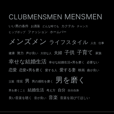
MENSMEN
CLUBMENSMEN
いい男の条件
カクテル
お洒落
チャンス
どんな時でも
ホームバー
ファッション
ヒップポップ
メンズメン
ライフスタイル
人生
仕事
子育て
子供
夫婦
努力
健康
声が良い
大切な人
家族
幸せな結婚生活
幸せな結婚生活×男を磨く
必要ない
愛する妻
恋愛
恋愛×男を磨く
映画
愛する人
曲が良い
男を磨く
男
男の感性を磨く
父親
理屈
結婚生活
自分
考え方
自分自身
男を磨くこと
音楽
良い音楽を聴く
音が良い
音楽を浴びてほしい