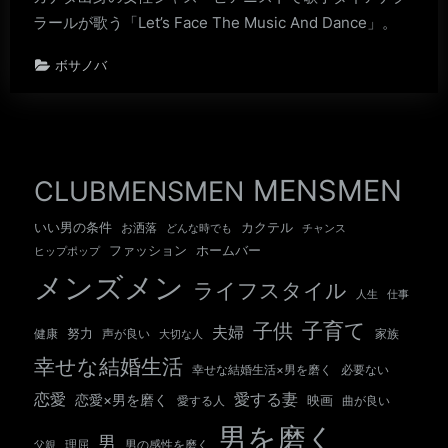
ラールが歌う「Let’s Face The Music And Dance」。
ボサノバ
MENSMEN
CLUBMENSMEN
いい男の条件
カクテル
お洒落
チャンス
どんな時でも
ホームバー
ファッション
ヒップポップ
メンズメン
ライフスタイル
人生
仕事
子育て
子供
夫婦
努力
健康
声が良い
大切な人
家族
幸せな結婚生活
幸せな結婚生活×男を磨く
必要ない
愛する妻
恋愛
恋愛×男を磨く
映画
愛する人
曲が良い
男を磨く
男
男の感性を磨く
父親
理屈