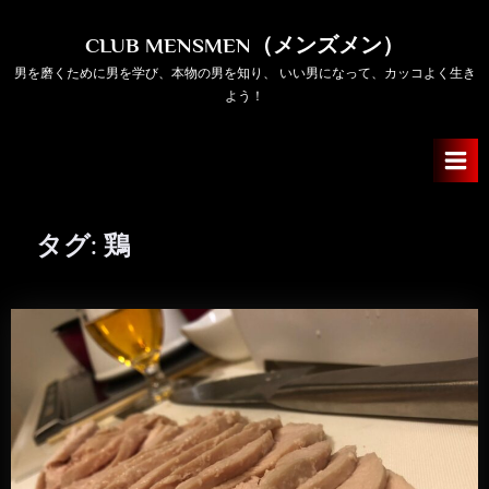
Skip
to
CLUB MENSMEN（メンズメン）
content
男を磨くために男を学び、本物の男を知り、 いい男になって、カッコよく生き
よう！
タグ:
鶏