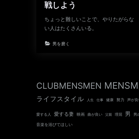
戦しよう
ちょっと難しいことで、やりたがらな
い人はたくさんいる。
男を磨く
MENSM
CLUBMENSMEN
ライフスタイル
努力
健康
声が良
人生
仕事
男
愛する妻
映画
愛する人
曲が良い
男
父親
理屈
音楽を浴びてほしい