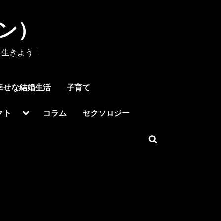
メン）
く生きよう！
幸せな結婚生活
子育て
Toggle
クト
コラム
セクソロジー
sub-
menu
Toggle
search
form