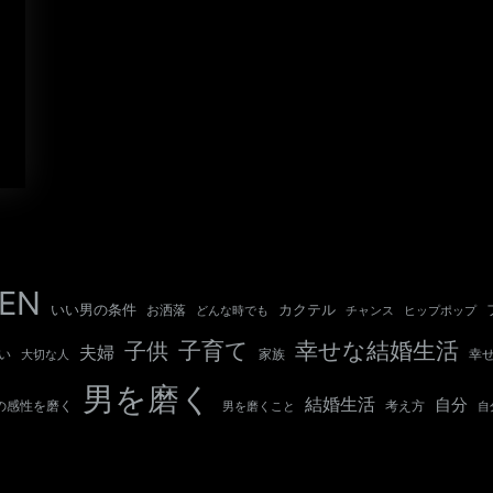
EN
いい男の条件
カクテル
お洒落
チャンス
どんな時でも
ヒップポップ
子育て
幸せな結婚生活
子供
夫婦
い
幸
大切な人
家族
男を磨く
結婚生活
自分
の感性を磨く
考え方
自
男を磨くこと