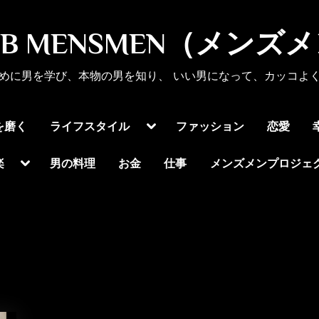
UB MENSMEN（メンズ
めに男を学び、本物の男を知り、 いい男になって、カッコよ
Toggle
を磨く
ライフスタイル
ファッション
恋愛
sub-
menu
Toggle
楽
男の料理
お金
仕事
メンズメンプロジェ
sub-
menu