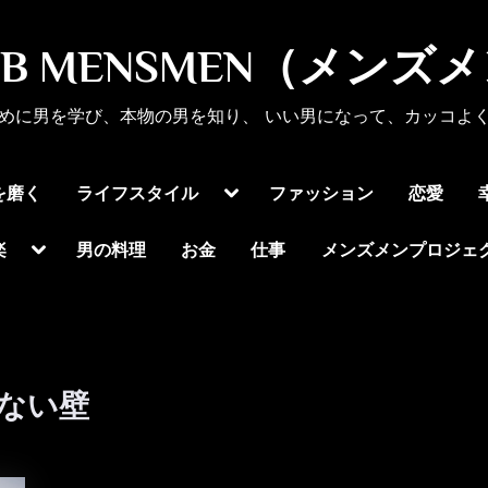
UB MENSMEN（メンズ
めに男を学び、本物の男を知り、 いい男になって、カッコよ
Toggle
を磨く
ライフスタイル
ファッション
恋愛
sub-
menu
Toggle
楽
男の料理
お金
仕事
メンズメンプロジェ
sub-
menu
ない壁