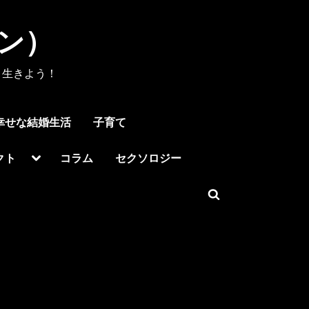
メン）
く生きよう！
幸せな結婚生活
子育て
Toggle
クト
コラム
セクソロジー
sub-
menu
Toggle
search
form