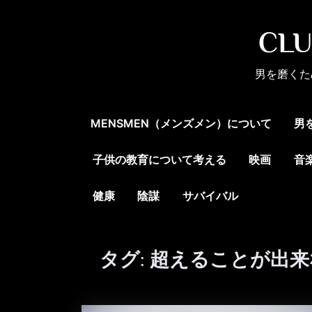
Skip
to
CL
content
男を磨くた
MENSMEN（メンズメン）について
男
子供の教育について考える
映画
音
健康
陰謀
サバイバル
タグ:
超えることが出来