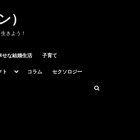
メン）
く生きよう！
幸せな結婚生活
子育て
Toggle
クト
コラム
セクソロジー
sub-
menu
Toggle
search
form