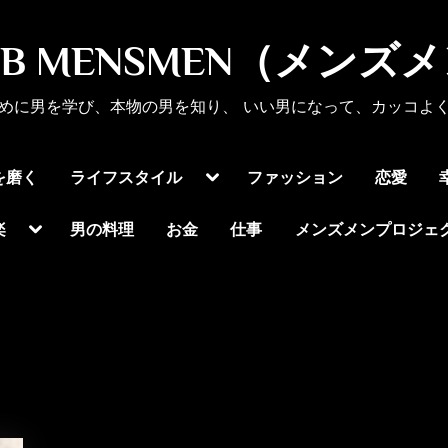
UB MENSMEN（メンズ
めに男を学び、本物の男を知り、 いい男になって、カッコよ
Toggle
を磨く
ライフスタイル
ファッション
恋愛
sub-
menu
Toggle
楽
男の料理
お金
仕事
メンズメンプロジェ
sub-
menu