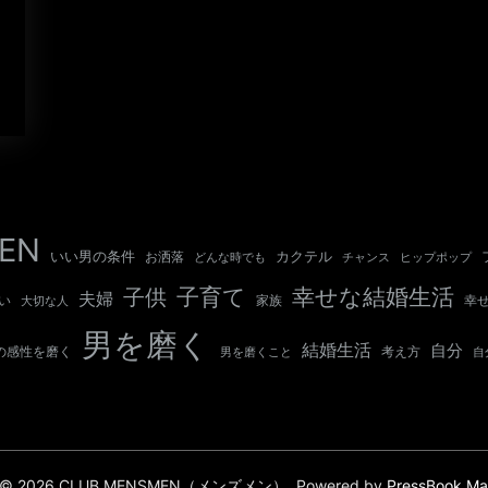
EN
いい男の条件
カクテル
お洒落
チャンス
どんな時でも
ヒップポップ
子育て
幸せな結婚生活
子供
夫婦
い
幸
大切な人
家族
男を磨く
結婚生活
自分
の感性を磨く
考え方
自
男を磨くこと
ht © 2026 CLUB MENSMEN（メンズメン）.
Powered by
PressBook Ma