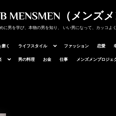
UB MENSMEN（メンズ
めに男を学び、本物の男を知り、 いい男になって、カッコよ
Toggle
を磨く
ライフスタイル
ファッション
恋愛
sub-
menu
Toggle
楽
男の料理
お金
仕事
メンズメンプロジェ
sub-
menu