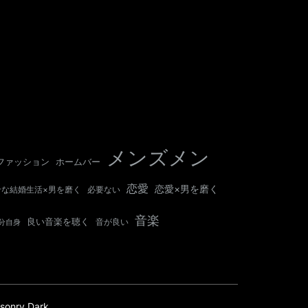
メンズメン
ホームバー
ファッション
恋愛
恋愛×男を磨く
せな結婚生活×男を磨く
必要ない
音楽
良い音楽を聴く
音が良い
分自身
sonry Dark