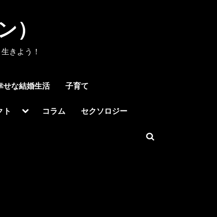
メン）
く生きよう！
幸せな結婚生活
子育て
Toggle
クト
コラム
セクソロジー
sub-
menu
Toggle
search
form