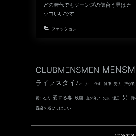
どの時代でもジーンズの似合う男はカ
ッコいいです。
ファッション
MENSM
CLUBMENSMEN
ライフスタイル
努力
健康
声が良
人生
仕事
男
愛する妻
映画
愛する人
曲が良い
男
父親
理屈
音楽を浴びてほしい
Copyrig