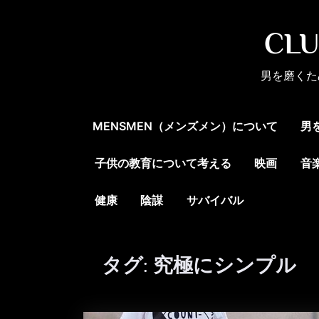
Skip
to
CL
content
男を磨くた
MENSMEN（メンズメン）について
男
子供の教育について考える
映画
音
健康
陰謀
サバイバル
タグ:
究極にシンプル