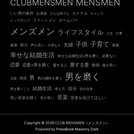
MENSMEN
CLUBMENSMEN
いい男の条件
カクテル
お洒落
チャンス
どんな時でも
ホームバー
ファッション
ヒップポップ
メンズメン
ライフスタイル
人生
仕事
子育て
子供
夫婦
努力
健康
声が良い
大切な人
家族
幸せな結婚生活
幸せな結婚生活×男を磨く
必要ない
愛する妻
恋愛
恋愛×男を磨く
映画
愛する人
曲が良い
男を磨く
男
男の感性を磨く
父親
理屈
結婚生活
自分
考え方
自分自身
男を磨くこと
音楽
良い音楽を聴く
音が良い
音楽を浴びてほしい
Copyright © 2026 CLUB MENSMEN（メンズメン）.
Powered by
PressBook Masonry Dark