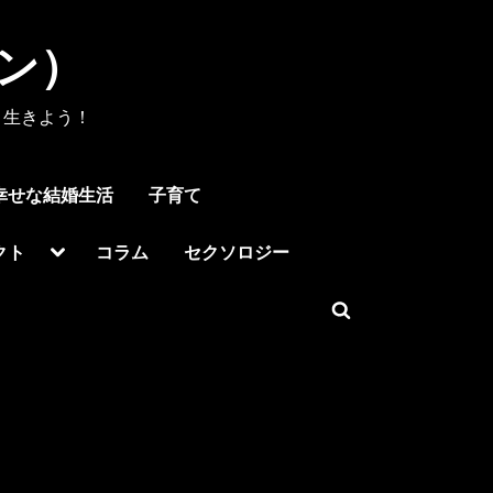
メン）
く生きよう！
幸せな結婚生活
子育て
Toggle
クト
コラム
セクソロジー
sub-
menu
Toggle
search
form