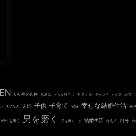
EN
いい男の条件
カクテル
お洒落
チャンス
どんな時でも
ヒップポップ
子育て
幸せな結婚生活
子供
夫婦
い
幸
大切な人
家族
男を磨く
結婚生活
自分
の感性を磨く
考え方
自
男を磨くこと