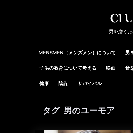
Skip
to
CL
content
男を磨くた
MENSMEN（メンズメン）について
男
子供の教育について考える
映画
音
健康
陰謀
サバイバル
タグ:
男のユーモア