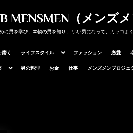
UB MENSMEN（メンズ
めに男を学び、本物の男を知り、 いい男になって、カッコよ
Toggle
を磨く
ライフスタイル
ファッション
恋愛
sub-
menu
Toggle
楽
男の料理
お金
仕事
メンズメンプロジェ
sub-
menu