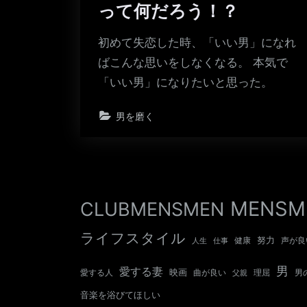
って何だろう！？
初めて失恋した時、「いい男」になれ
ばこんな思いをしなくなる。 本気で
「いい男」になりたいと思った。
男を磨く
MENSM
CLUBMENSMEN
ライフスタイル
努力
健康
声が良
人生
仕事
男
愛する妻
映画
愛する人
曲が良い
男
父親
理屈
音楽を浴びてほしい