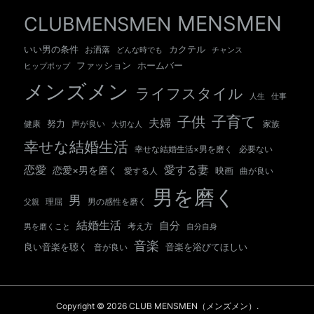
MENSMEN
CLUBMENSMEN
いい男の条件
カクテル
お洒落
チャンス
どんな時でも
ホームバー
ファッション
ヒップポップ
メンズメン
ライフスタイル
人生
仕事
子育て
子供
夫婦
努力
健康
声が良い
大切な人
家族
幸せな結婚生活
幸せな結婚生活×男を磨く
必要ない
愛する妻
恋愛
恋愛×男を磨く
映画
愛する人
曲が良い
男を磨く
男
男の感性を磨く
父親
理屈
結婚生活
自分
考え方
自分自身
男を磨くこと
音楽
良い音楽を聴く
音が良い
音楽を浴びてほしい
Copyright © 2026 CLUB MENSMEN（メンズメン）.