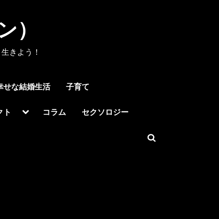
メン）
く生きよう！
幸せな結婚生活
子育て
Toggle
クト
コラム
セクソロジー
sub-
menu
Toggle
search
form