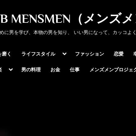
UB MENSMEN（メンズ
めに男を学び、本物の男を知り、 いい男になって、カッコよ
Toggle
を磨く
ライフスタイル
ファッション
恋愛
sub-
menu
Toggle
楽
男の料理
お金
仕事
メンズメンプロジェ
sub-
menu