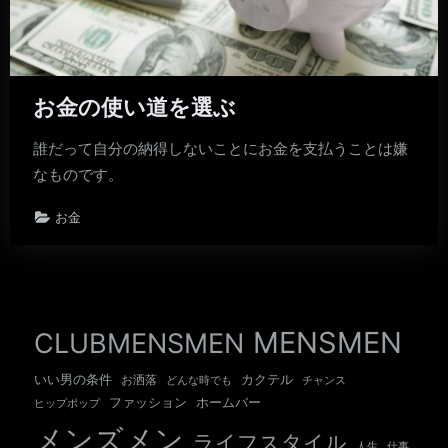
お金の使い道を選ぶ
誰だって自分の納得しないことにお金を支払うことは嫌
なものです。
お金
MENSMEN
CLUBMENSMEN
いい男の条件
カクテル
お洒落
チャンス
どんな時でも
ホームバー
ファッション
ヒップポップ
メンズメン
ライフスタイル
人生
仕事