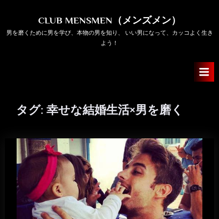
Skip
to
CLUB MENSMEN（メンズメン）
content
男を磨くために男を学び、本物の男を知り、 いい男になって、カッコよく生き
よう！
タグ:
幸せな結婚生活×男を磨く