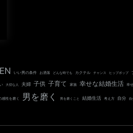
EN
いい男の条件
カクテル
お洒落
チャンス
どんな時でも
ヒップポップ
子育て
幸せな結婚生活
子供
夫婦
い
幸
大切な人
家族
男を磨く
結婚生活
自分
の感性を磨く
考え方
自
男を磨くこと