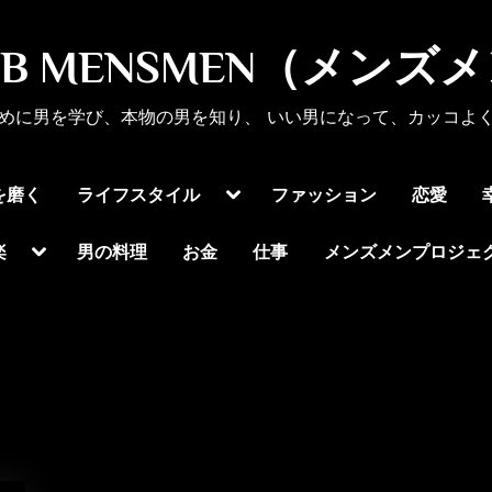
UB MENSMEN（メンズ
めに男を学び、本物の男を知り、 いい男になって、カッコよ
Toggle
を磨く
ライフスタイル
ファッション
恋愛
sub-
menu
Toggle
楽
男の料理
お金
仕事
メンズメンプロジェ
sub-
menu