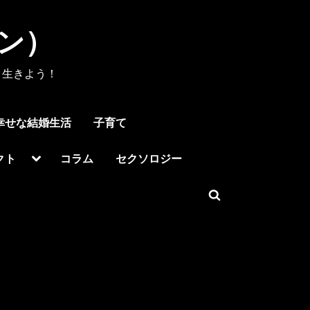
メン）
く生きよう！
幸せな結婚生活
子育て
Toggle
クト
コラム
セクソロジー
sub-
menu
Toggle
search
form