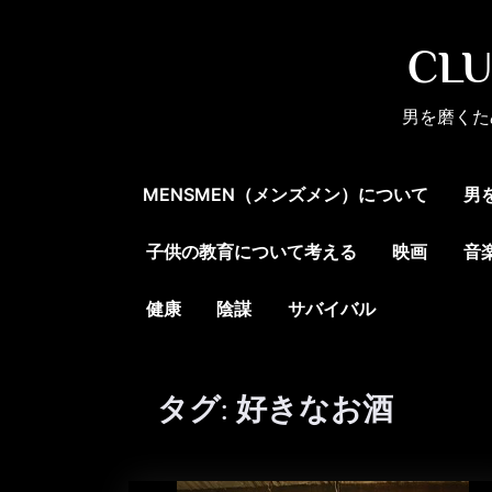
Skip
to
CL
content
男を磨くた
MENSMEN（メンズメン）について
男
子供の教育について考える
映画
音
健康
陰謀
サバイバル
タグ:
好きなお酒