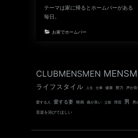
テーマは家に帰るとホームバーがある
毎日。
お家でホームバー
MENSM
CLUBMENSMEN
ライフスタイル
努力
健康
声が良
人生
仕事
男
愛する妻
映画
愛する人
曲が良い
男
父親
理屈
音楽を浴びてほしい