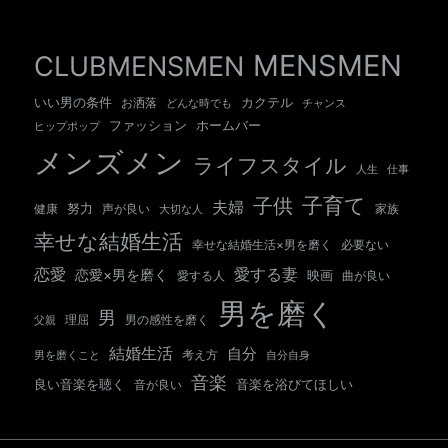
MENSMEN
CLUBMENSMEN
いい男の条件
カクテル
お洒落
チャンス
どんな時でも
ホームバー
ファッション
ヒップポップ
メンズメン
ライフスタイル
人生
仕事
子育て
子供
夫婦
努力
健康
声が良い
大切な人
家族
幸せな結婚生活
幸せな結婚生活×男を磨く
必要ない
愛する妻
恋愛
恋愛×男を磨く
映画
愛する人
曲が良い
男を磨く
男
男の感性を磨く
父親
理屈
結婚生活
自分
考え方
自分自身
男を磨くこと
音楽
良い音楽を聴く
音が良い
音楽を浴びてほしい