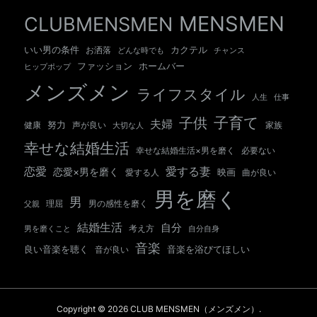
MENSMEN
CLUBMENSMEN
いい男の条件
カクテル
お洒落
チャンス
どんな時でも
ホームバー
ファッション
ヒップポップ
メンズメン
ライフスタイル
人生
仕事
子育て
子供
夫婦
努力
健康
声が良い
大切な人
家族
幸せな結婚生活
幸せな結婚生活×男を磨く
必要ない
愛する妻
恋愛
恋愛×男を磨く
映画
愛する人
曲が良い
男を磨く
男
男の感性を磨く
父親
理屈
結婚生活
自分
考え方
自分自身
男を磨くこと
音楽
良い音楽を聴く
音が良い
音楽を浴びてほしい
Copyright © 2026 CLUB MENSMEN（メンズメン）.