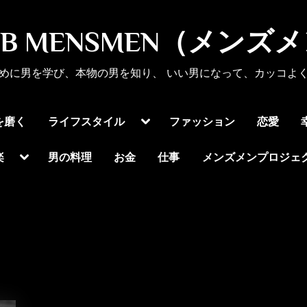
UB MENSMEN（メンズ
めに男を学び、本物の男を知り、 いい男になって、カッコよ
Toggle
を磨く
ライフスタイル
ファッション
恋愛
sub-
menu
Toggle
楽
男の料理
お金
仕事
メンズメンプロジェ
sub-
menu