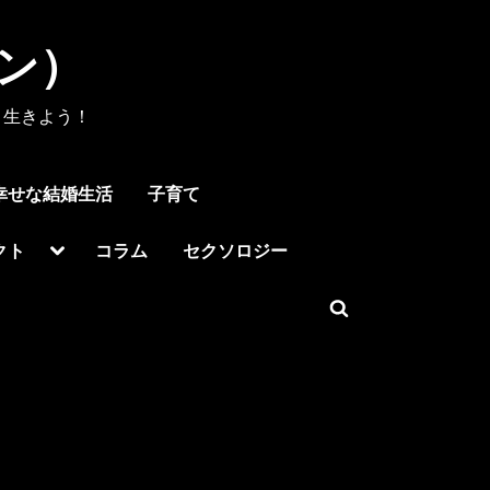
メン）
く生きよう！
幸せな結婚生活
子育て
Toggle
クト
コラム
セクソロジー
sub-
menu
Toggle
search
form