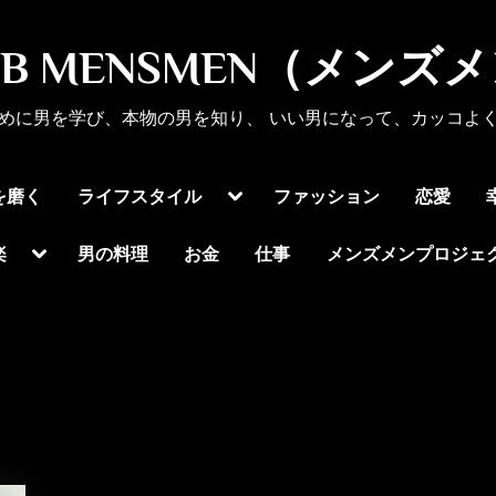
UB MENSMEN（メンズ
めに男を学び、本物の男を知り、 いい男になって、カッコよ
Toggle
を磨く
ライフスタイル
ファッション
恋愛
sub-
menu
Toggle
楽
男の料理
お金
仕事
メンズメンプロジェ
sub-
menu