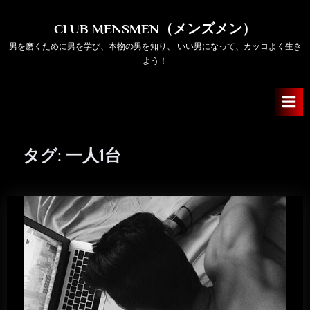
Skip
to
CLUB MENSMEN（メンズメン）
content
男を磨くために男を学び、本物の男を知り、 いい男になって、カッコよく生き
よう！
タグ:
一人1台