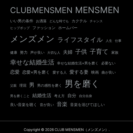
MENSMEN
CLUBMENSMEN
いい男の条件
カクテル
お洒落
チャンス
どんな時でも
ホームバー
ファッション
ヒップポップ
メンズメン
ライフスタイル
人生
仕事
子育て
子供
夫婦
努力
健康
声が良い
大切な人
家族
幸せな結婚生活
幸せな結婚生活×男を磨く
必要ない
愛する妻
恋愛
恋愛×男を磨く
映画
愛する人
曲が良い
男を磨く
男
男の感性を磨く
父親
理屈
結婚生活
自分
考え方
自分自身
男を磨くこと
音楽
良い音楽を聴く
音が良い
音楽を浴びてほしい
Copyright © 2026 CLUB MENSMEN（メンズメン）.