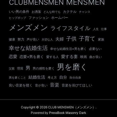
MENSMEN
CLUBMENSMEN
いい男の条件
カクテル
お洒落
チャンス
どんな時でも
ホームバー
ファッション
ヒップポップ
メンズメン
ライフスタイル
人生
仕事
子育て
子供
夫婦
努力
健康
声が良い
大切な人
家族
幸せな結婚生活
幸せな結婚生活×男を磨く
必要ない
愛する妻
恋愛
恋愛×男を磨く
映画
愛する人
曲が良い
男を磨く
男
男の感性を磨く
父親
理屈
結婚生活
自分
考え方
自分自身
男を磨くこと
音楽
良い音楽を聴く
音が良い
音楽を浴びてほしい
Copyright © 2026 CLUB MENSMEN（メンズメン）.
Powered by
PressBook Masonry Dark