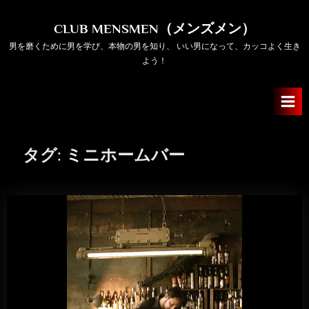
Skip
to
CLUB MENSMEN（メンズメン）
content
男を磨くために男を学び、本物の男を知り、 いい男になって、カッコよく生き
よう！
タグ:
ミニホームバー