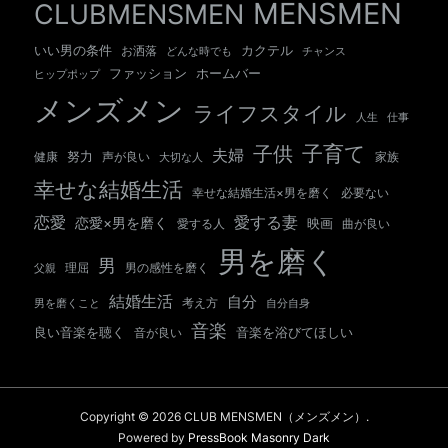
MENSMEN
CLUBMENSMEN
いい男の条件
カクテル
お洒落
チャンス
どんな時でも
ホームバー
ファッション
ヒップポップ
メンズメン
ライフスタイル
人生
仕事
子育て
子供
夫婦
努力
健康
声が良い
大切な人
家族
幸せな結婚生活
幸せな結婚生活×男を磨く
必要ない
愛する妻
恋愛
恋愛×男を磨く
映画
愛する人
曲が良い
男を磨く
男
男の感性を磨く
父親
理屈
結婚生活
自分
考え方
自分自身
男を磨くこと
音楽
良い音楽を聴く
音が良い
音楽を浴びてほしい
Copyright © 2026 CLUB MENSMEN（メンズメン）.
Powered by
PressBook Masonry Dark