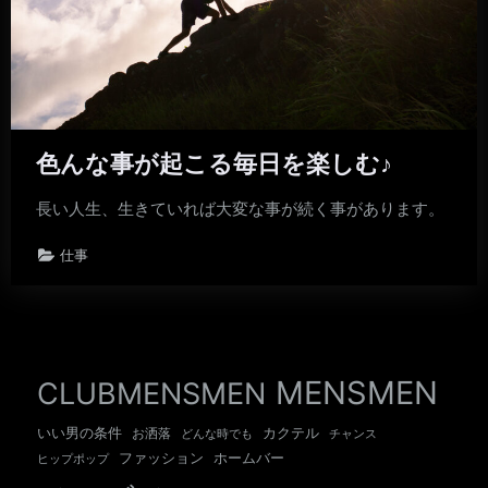
色んな事が起こる毎日を楽しむ♪
長い人生、生きていれば大変な事が続く事があります。
仕事
MENSMEN
CLUBMENSMEN
いい男の条件
カクテル
お洒落
チャンス
どんな時でも
ホームバー
ファッション
ヒップポップ