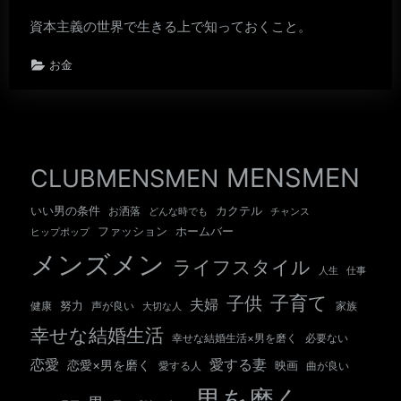
資本主義の世界で生きる上で知っておくこと。
お金
MENSMEN
CLUBMENSMEN
いい男の条件
カクテル
お洒落
チャンス
どんな時でも
ホームバー
ファッション
ヒップポップ
メンズメン
ライフスタイル
人生
仕事
子育て
子供
夫婦
努力
健康
声が良い
大切な人
家族
幸せな結婚生活
幸せな結婚生活×男を磨く
必要ない
愛する妻
恋愛
恋愛×男を磨く
映画
愛する人
曲が良い
男を磨く