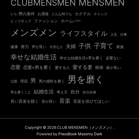
MENSMEN
CLUBMENSMEN
いい男の条件
カクテル
お洒落
チャンス
どんな時でも
ホームバー
ファッション
ヒップポップ
メンズメン
ライフスタイル
人生
仕事
子育て
子供
夫婦
努力
健康
声が良い
大切な人
家族
幸せな結婚生活
幸せな結婚生活×男を磨く
必要ない
愛する妻
恋愛
恋愛×男を磨く
映画
愛する人
曲が良い
男を磨く
男
男の感性を磨く
父親
理屈
結婚生活
自分
考え方
自分自身
男を磨くこと
音楽
良い音楽を聴く
音が良い
音楽を浴びてほしい
Copyright © 2026 CLUB MENSMEN（メンズメン）.
Powered by
PressBook Masonry Dark