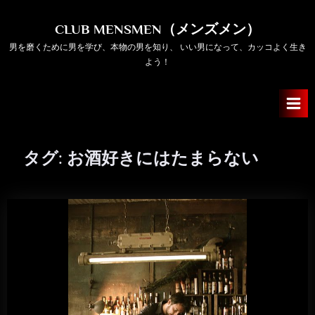
Skip
to
CLUB MENSMEN（メンズメン）
content
男を磨くために男を学び、本物の男を知り、 いい男になって、カッコよく生き
よう！
タグ:
お酒好きにはたまらない