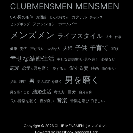
ペ
MENSMEN
CLUBMENSMEN
ー
いい男の条件
カクテル
お洒落
チャンス
どんな時でも
ジ
ホームバー
ファッション
ヒップポップ
メンズメン
ライフスタイル
送
人生
仕事
子育て
子供
り
夫婦
努力
健康
声が良い
大切な人
家族
幸せな結婚生活
幸せな結婚生活×男を磨く
必要ない
愛する妻
恋愛
恋愛×男を磨く
映画
愛する人
曲が良い
男を磨く
男
男の感性を磨く
父親
理屈
結婚生活
自分
考え方
自分自身
男を磨くこと
音楽
良い音楽を聴く
音が良い
音楽を浴びてほしい
Copyright © 2026 CLUB MENSMEN（メンズメン）.
Powered by
PressBook Masonry Dark