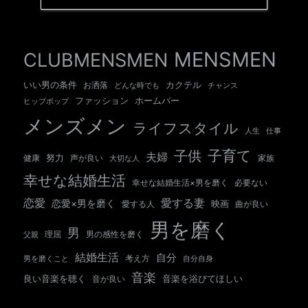
MENSMEN
CLUBMENSMEN
いい男の条件
カクテル
お洒落
チャンス
どんな時でも
ホームバー
ファッション
ヒップポップ
メンズメン
ライフスタイル
人生
仕事
子育て
子供
夫婦
努力
健康
声が良い
大切な人
家族
幸せな結婚生活
幸せな結婚生活×男を磨く
必要ない
愛する妻
恋愛
恋愛×男を磨く
映画
愛する人
曲が良い
男を磨く
男
男の感性を磨く
父親
理屈
結婚生活
自分
考え方
自分自身
男を磨くこと
音楽
良い音楽を聴く
音が良い
音楽を浴びてほしい