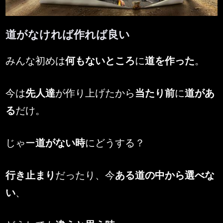
道がなければ作れば良い
By
Posted
MENSMEN
2026年5月20日
みんな初めは
何もないところ
に
道を作った
。
on
今は
先人達
が作り上げたから
当たり前
に
道があ
る
だけ。
じゃー
道がない時
にどうする？
行き止まり
だったり、今
ある道の中から選べな
い
、