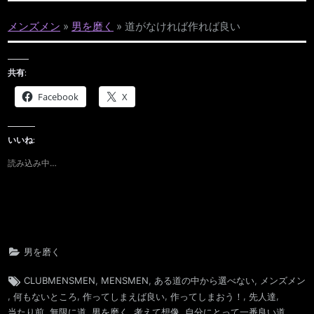
メンズメン
»
男を磨く
»
道がなければ作れば良い
共有:
Facebook
X
いいね:
読み込み中…
男を磨く
Tags:
,
,
,
CLUBMENSMEN
MENSMEN
ある道の中から選べない
メンズメン
,
,
,
,
,
何もないところ
作ってしまえば良い
作ってしまおう！
先人達
,
,
,
,
,
当たり前
無限に道
男を磨く
考えて想像
自分にとって一番良い道