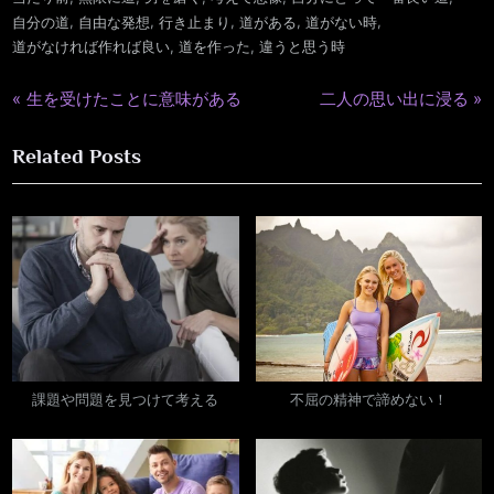
,
,
,
,
,
自分の道
自由な発想
行き止まり
道がある
道がない時
,
,
道がなければ作れば良い
道を作った
違うと思う時
P
N
生を受けたことに意味がある
二人の思い出に浸る
投
r
e
稿
Related Posts
e
x
v
t
ナ
i
P
ビ
o
o
u
s
ゲ
s
t
ー
P
:
o
シ
s
課題や問題を見つけて考える
不屈の精神で諦めない！
ョ
t
:
ン