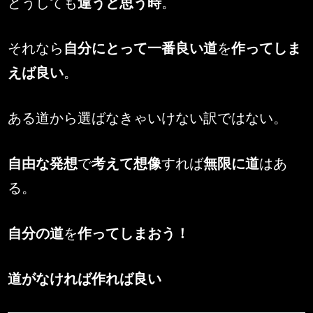
どうしても
違うと思う時
。
それなら
自分にとって一番良い道
を
作ってしま
えば良い
。
ある道から選ばなきゃいけない訳ではない。
自由な発想
で
考えて想像
すれば
無限に道
はあ
る。
自分の道
を
作ってしまおう！
道がなければ作れば良い