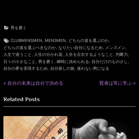
男を磨く
Tags:
,
,
,
CLUBMENSMEN
MENSMEN
どちらの道を選ぶのか
,
,
,
どちらの道を選ぶべきなのか
なりたい自分になるため
メンズメン
,
,
,
,
人生で迷うこと
人生の分かれ道
人生を左右するようなこと
判断力
,
,
,
,
日々の小さなこと
男を磨く
瞬時に決められる
自分だけのものさし
,
,
自分の夢を実現するため
自分探しの旅
迷わない男になる
P
N
自分の未来は自分で決める
賢者は常に学ぶ
投
r
e
稿
Related Posts
e
x
v
t
ナ
i
P
ビ
o
o
u
s
ゲ