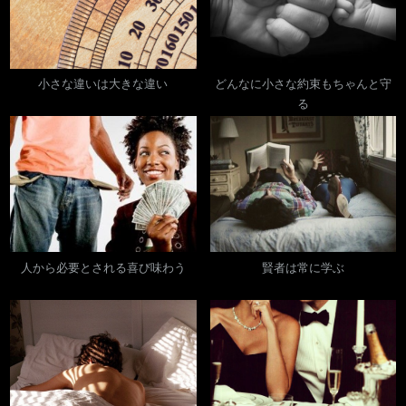
s
t
ー
P
:
o
シ
s
小さな違いは大きな違い
どんなに小さな約束もちゃんと守
ョ
t
る
:
ン
人から必要とされる喜び味わう
賢者は常に学ぶ