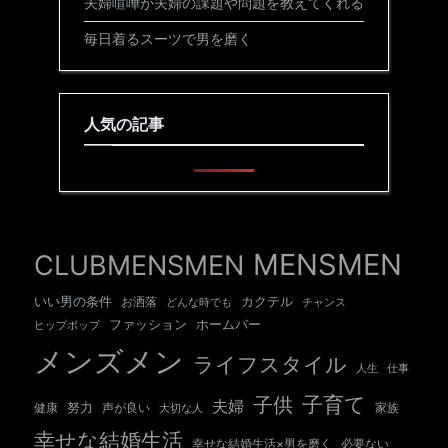
夫婦喧嘩が夫婦の課題や問題を教えてくれる
毎日着るスーツで男を磨く
人気の記事
MENSMEN
CLUBMENSMEN
いい男の条件
カクテル
お洒落
チャンス
どんな時でも
ホームバー
ファッション
ヒップポップ
メンズメン
ライフスタイル
人生
仕事
子育て
子供
夫婦
努力
健康
声が良い
大切な人
家族
幸せな結婚生活
幸せな結婚生活×男を磨く
必要ない