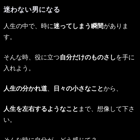
迷わない男になる
By
Posted
MENSMEN
2026年2月17日
人生の中で、時に
迷ってしまう瞬間
がありま
on
す。
そんな時、役に立つ
自分だけのものさし
を手に
入れよう。
人生の分かれ道
、
日々の小さなこと
から、
人生を左右するようなこと
まで、想像して下さ
い。