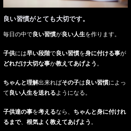
良い習慣がとても大切です。
By
Posted
MENSMEN
2026年4月4日
毎日の中で
良い習慣
が
良い人生
を作ります。
on
子供
には
早い段階
で
良い習慣
を
身に付ける事
が
どれだけ大切な事
か
教えてあげよう
。
ちゃんと理解
出来れば
その子
は
良い習慣
によっ
て
良い人生を送れる
ようになる。
子供達の事
を
考える
なら、
ちゃんと身に付けれ
るまで
、
根気よく教えてあげよう
。