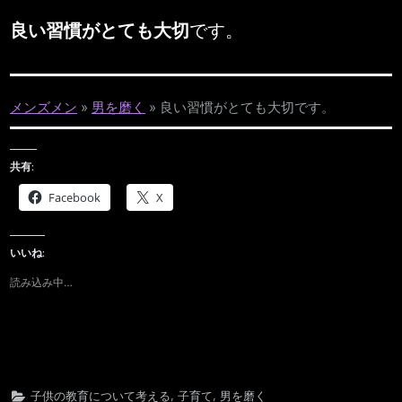
良い習慣がとても大切
です。
メンズメン
»
男を磨く
»
良い習慣がとても大切です。
共有:
Facebook
X
いいね:
読み込み中…
,
,
子供の教育について考える
子育て
男を磨く