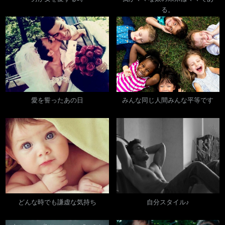
ョ
t
る。
:
ン
愛を誓ったあの日
みんな同じ人間みんな平等です
どんな時でも謙虚な気持ち
自分スタイル♪