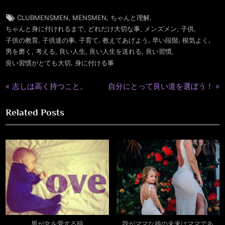
Tags:
,
,
,
CLUBMENSMEN
MENSMEN
ちゃんと理解
,
,
,
,
ちゃんと身に付けれるまで
どれだけ大切な事
メンズメン
子供
,
,
,
,
,
,
子供の教育
子供達の事
子育て
教えてあげよう
早い段階
根気よく
,
,
,
,
,
男を磨く
考える
良い人生
良い人生を送れる
良い習慣
,
良い習慣がとても大切
身に付ける事
P
N
志しは高く持つこと。
自分にとって良い道を選ぼう！
投
r
e
稿
Related Posts
e
x
v
t
ナ
i
P
ビ
o
o
u
s
ゲ
s
t
ー
P
:
o
シ
s
男が女を愛する時
我がママな娘の未来はママであ