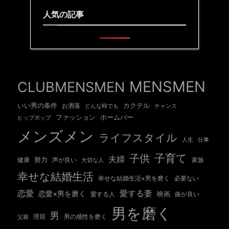
人気の記事
MENSMEN
CLUBMENSMEN
いい男の条件
カクテル
お洒落
チャンス
どんな時でも
ホームバー
ファッション
ヒップポップ
メンズメン
ライフスタイル
人生
仕事
子育て
子供
夫婦
努力
健康
声が良い
大切な人
家族
幸せな結婚生活
幸せな結婚生活×男を磨く
必要ない
愛する妻
恋愛
恋愛×男を磨く
映画
愛する人
曲が良い
男を磨く
男
男の感性を磨く
父親
理屈