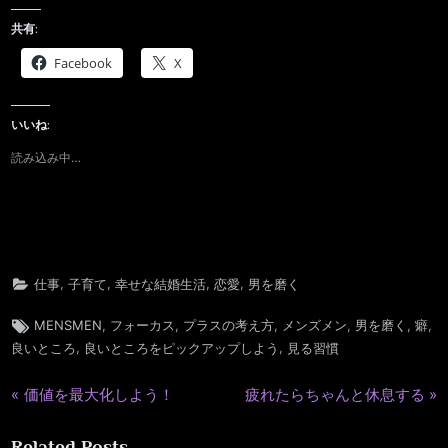
共有:
Facebook
X
いいね:
読み込み中…
,
,
,
,
仕事
子育て
幸せな結婚生活
恋愛
男を磨く
Tags:
,
,
,
,
,
,
MENSMEN
フォーカス
プラスの考え方
メンズメン
男を磨く
癖
,
,
良いところ
良いところをピックアップしよう
見る習慣
P
N
価値を最大化しよう！
疲れたらちゃんと休息する
投
r
e
稿
Related Posts
e
x