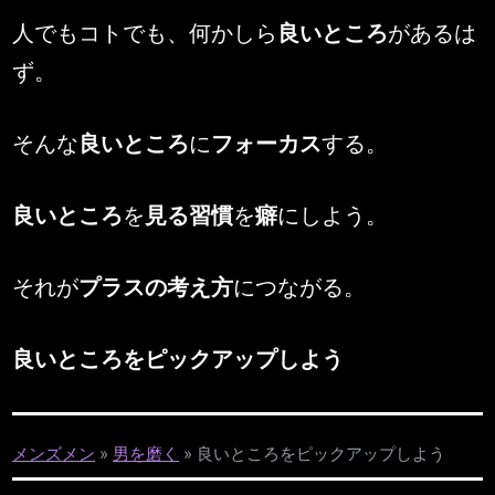
By
Posted
MENSMEN
2026年5月29日
人でもコトでも、何かしら
良いところ
があるは
on
ず。
そんな
良いところ
に
フォーカス
する。
良いところ
を
見る習慣
を
癖
にしよう。
それが
プラスの考え方
につながる。
良いところをピックアップしよう
メンズメン
»
男を磨く
»
良いところをピックアップしよう