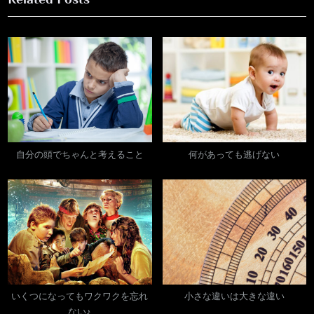
v
t
ナ
i
P
ビ
o
o
u
s
ゲ
s
t
ー
P
:
o
シ
s
自分の頭でちゃんと考えること
何があっても逃げない
ョ
t
:
ン
いくつになってもワクワクを忘れ
小さな違いは大きな違い
ない♪