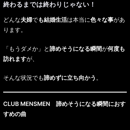
終わるまでは終わりじゃない！
By
Posted
MENSMEN
2026年3月28日
どんな
夫婦
で
も結婚生活
は本当に
色々な事
があ
on
ります。
「もうダメか」と
諦めそうになる瞬間
が
何度も
訪れます
が、
そんな状況でも
諦めずに立ち向かう
。
CLUB MENSMEN 諦めそうになる瞬間におす
すめの曲