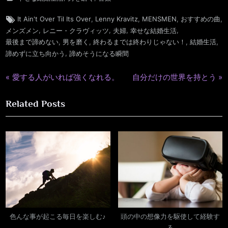
Tags:
,
,
,
,
It Ain't Over Til Its Over
Lenny Kravitz
MENSMEN
おすすめの曲
,
,
,
,
メンズメン
レニー・クラヴィッツ
夫婦
幸せな結婚生活
,
,
,
,
最後まで諦めない
男を磨く
終わるまでは終わりじゃない！
結婚生活
,
諦めずに立ち向かう
諦めそうになる瞬間
P
N
愛する人がいれば強くなれる。
自分だけの世界を持とう
投
r
e
稿
Related Posts
e
x
v
t
ナ
i
P
ビ
o
o
u
s
ゲ
s
t
ー
P
:
o
シ
s
色んな事が起こる毎日を楽しむ♪
頭の中の想像力を駆使して経験す
ョ
t
る