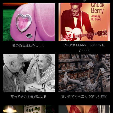
:
ン
愛のある運転をしよう
CHUCK BERRY | Johnny B.
Goode
笑って過ごす夫婦になる
買い物ですら二人で楽しむ時間