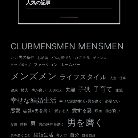
人気の記事
MENSMEN
CLUBMENSMEN
いい男の条件
カクテル
お洒落
チャンス
どんな時でも
ホームバー
ファッション
ヒップポップ
メンズメン
ライフスタイル
人生
仕事
子育て
子供
夫婦
努力
健康
声が良い
大切な人
家族
幸せな結婚生活
幸せな結婚生活×男を磨く
必要ない
愛する妻
恋愛
恋愛×男を磨く
映画
愛する人
曲が良い
男を磨く
男
男の感性を磨く
父親
理屈
結婚生活
自分
考え方
自分自身
男を磨くこと