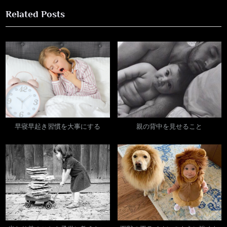
e
e
Related Posts
v
x
ナ
i
t
ビ
o
P
u
o
ゲ
s
s
ー
P
t
o
:
シ
s
ョ
t
早寝早起き習慣を大事にする
親の背中を見せること
:
ン