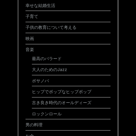
幸せな結婚生活
子育て
子供の教育について考える
映画
音楽
最高のバラード
大人のためのJazz
ボサノバ
ヒップでポップなヒップポップ
古き良き時代のオールディーズ
ロックンロール
男の料理
お金