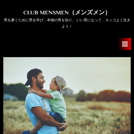
Skip
to
CLUB MENSMEN（メンズメン）
content
男を磨くために男を学び、本物の男を知り、 いい男になって、カッコよく生き
よう！