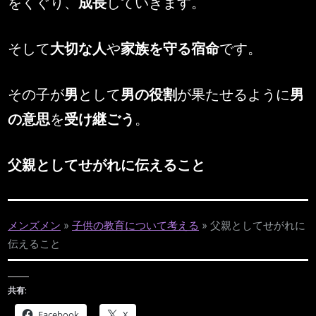
をくぐり、
成長
していきます。
そして
大切な人
や
家族を守る宿命
です。
その子が
男
として
男の役割
が果たせるように
男
の意思
を
受け継ごう
。
父親としてせがれに伝えること
メンズメン
»
子供の教育について考える
»
父親としてせがれに
伝えること
共有:
Facebook
X