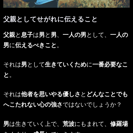
父親としてせがれに伝えること
By
Posted
MENSMEN
2026年5月31日
父親
と
息子
は
男
と
男
、
一人の男
として、
一人の
on
男
に
伝えるべきこと
。
それは
男
として
生きていくため
に
一番必要なこ
と
。
それは
他者を思いやる優しさ
と
どんなことでも
へこたれない心の強さ
ではないでしょうか？
男
は生きていく上で、
荒波
にもまれて、
修羅場