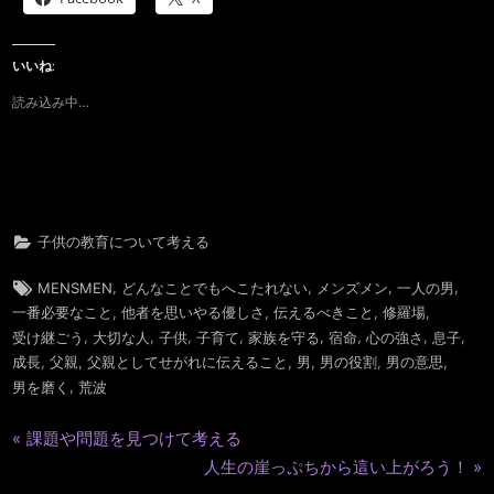
いいね:
読み込み中…
子供の教育について考える
Tags:
,
,
,
,
MENSMEN
どんなことでもへこたれない
メンズメン
一人の男
,
,
,
,
一番必要なこと
他者を思いやる優しさ
伝えるべきこと
修羅場
,
,
,
,
,
,
,
,
受け継ごう
大切な人
子供
子育て
家族を守る
宿命
心の強さ
息子
,
,
,
,
,
,
成長
父親
父親としてせがれに伝えること
男
男の役割
男の意思
,
男を磨く
荒波
P
課題や問題を見つけて考える
投
r
N
人生の崖っぷちから這い上がろう！
稿