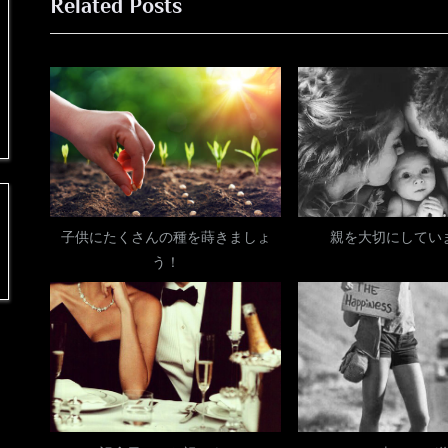
Related Posts
e
v
ナ
i
ビ
o
u
ゲ
s
ー
P
o
シ
s
子供にたくさんの種を蒔きましょ
親を大切にしてい
ョ
う！
t
:
ン