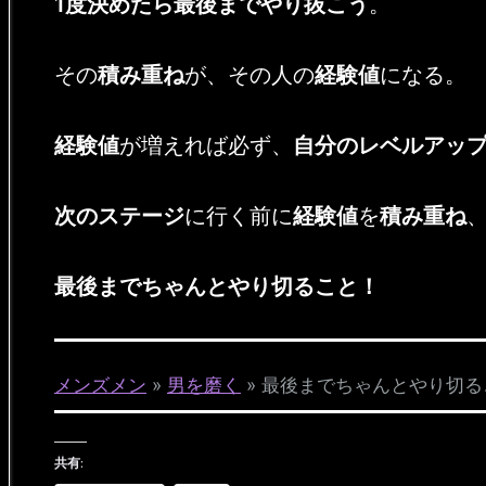
1度決めたら最後までやり抜こう
。
その
積み重ね
が、その人の
経験値
になる。
経験値
が増えれば必ず、
自分のレベルアッ
次のステージ
に行く前に
経験値
を
積み重ね
最後までちゃんとやり切ること！
メンズメン
»
男を磨く
»
最後までちゃんとやり切る
共有: