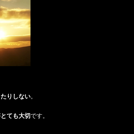
したりしない
。
が
とても大切
です。