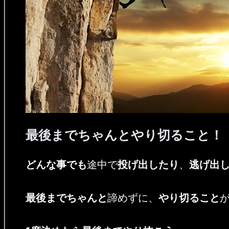
最後までちゃんとやり切ること！
By
Posted
MENSMEN
2026年4月9日
どんな事でも
途中で
投げ出したり
、
逃げ出
on
最後までちゃんと
諦めずに、
やり切ること