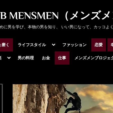
UB MENSMEN（メンズ
めに男を学び、本物の男を知り、 いい男になって、カッコよ
Toggle
を磨く
ライフスタイル
ファッション
恋愛
sub-
menu
Toggle
楽
男の料理
お金
仕事
メンズメンプロジェ
sub-
menu