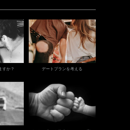
x
t
P
o
s
t
:
ますか？
デートプランを考える