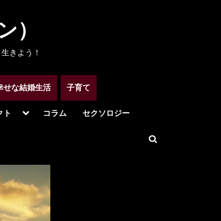
メン）
く生きよう！
幸せな結婚生活
子育て
Toggle
クト
コラム
セクソロジー
sub-
menu
Toggle
search
form