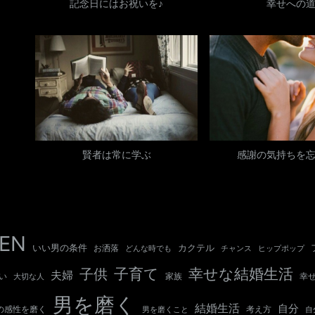
記念日にはお祝いを♪
幸せへの
賢者は常に学ぶ
感謝の気持ちを
EN
いい男の条件
カクテル
お洒落
チャンス
どんな時でも
ヒップポップ
子育て
幸せな結婚生活
子供
夫婦
い
幸
大切な人
家族
男を磨く
結婚生活
自分
の感性を磨く
考え方
自
男を磨くこと