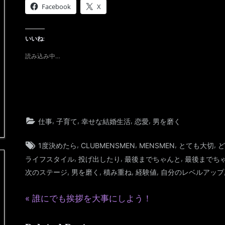
Facebook
X
いいね:
読み込み中…
,
,
,
,
仕事
子育て
幸せな結婚生活
恋愛
男を磨く
Tags:
,
,
,
,
1度決めたら
CLUBMENSMEN
MENSMEN
とても大切
ど
,
,
,
ライフスタイル
投げ出したり
最後までちゃんと
最後までち
,
,
,
,
次のステージ
男を磨く
積み重ね
経験値
自分のレベルアップ
P
投
誰にでも挨拶を大事にしよう！
r
稿