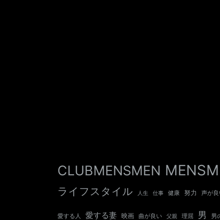
MENSM
CLUBMENSMEN
ライフスタイル
努力
健康
声が良
人生
仕事
男
愛する妻
映画
愛する人
曲が良い
男
父親
理屈