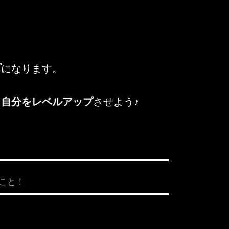
プ
になります。
、
自分をレベルアップ
させよう♪
こと！