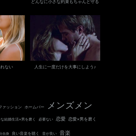
道
どんなに小さな約束もちゃんと守る
忘れない
人生に一度だけを大事にしよう♪
メンズメン
ホームバー
ファッション
恋愛
恋愛×男を磨く
せな結婚生活×男を磨く
必要ない
音楽
良い音楽を聴く
音が良い
分自身